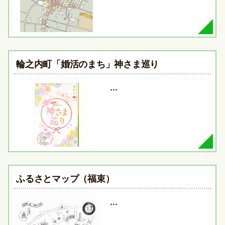
輪之内町「婚活のまち」神さま巡り
…
ふるさとマップ（福束）
…