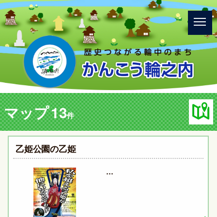
マップ
13
件
乙姫公園の乙姫
…