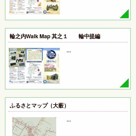
輪之内Walk Map 其之１ 輪中提編
…
ふるさとマップ（大薮）
…