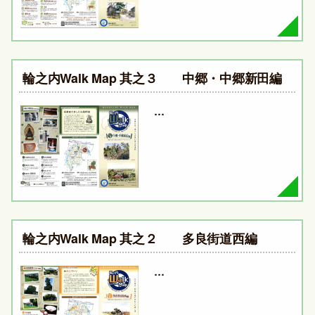
輪之内Walk Map 其之３ 中郷・中郷新田編
…
輪之内Walk Map 其之２ 多良街道西編
…